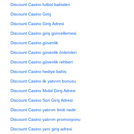
Discount Casino futbol bahisleri
Discount Casino Giriş
Discount Casino Giriş Adresi
Discount Casino giriş güncellemesi
Discount Casino güvenlik
Discount Casino güvenlik önlemleri
Discount Casino güvenlik rehberi
Discount Casino hediye bahis
Discount Casino ilk yatırım bonusu
Discount Casino Mobil Giriş Adresi
Discount Casino Son Giriş Adresi
Discount Casino yatırım limiti nedir
Discount Casino yatırım promosyonu
Discount Casino yeni giriş adresi