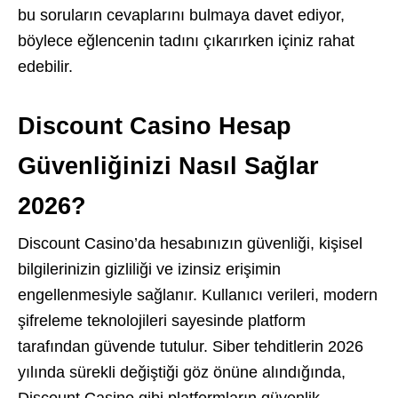
bu soruların cevaplarını bulmaya davet ediyor,
böylece eğlencenin tadını çıkarırken içiniz rahat
edebilir.
Discount Casino Hesap
Güvenliğinizi Nasıl Sağlar
2026?
Discount Casino’da hesabınızın güvenliği, kişisel
bilgilerinizin gizliliği ve izinsiz erişimin
engellenmesiyle sağlanır. Kullanıcı verileri, modern
şifreleme teknolojileri sayesinde platform
tarafından güvende tutulur. Siber tehditlerin 2026
yılında sürekli değiştiği göz önüne alındığında,
Discount Casino gibi platformların güvenlik