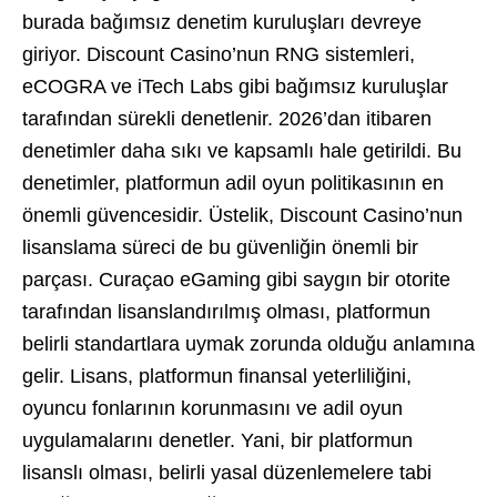
burada bağımsız denetim kuruluşları devreye
giriyor. Discount Casino’nun RNG sistemleri,
eCOGRA ve iTech Labs gibi bağımsız kuruluşlar
tarafından sürekli denetlenir. 2026’dan itibaren
denetimler daha sıkı ve kapsamlı hale getirildi. Bu
denetimler, platformun adil oyun politikasının en
önemli güvencesidir. Üstelik, Discount Casino’nun
lisanslama süreci de bu güvenliğin önemli bir
parçası. Curaçao eGaming gibi saygın bir otorite
tarafından lisanslandırılmış olması, platformun
belirli standartlara uymak zorunda olduğu anlamına
gelir. Lisans, platformun finansal yeterliliğini,
oyuncu fonlarının korunmasını ve adil oyun
uygulamalarını denetler. Yani, bir platformun
lisanslı olması, belirli yasal düzenlemelere tabi