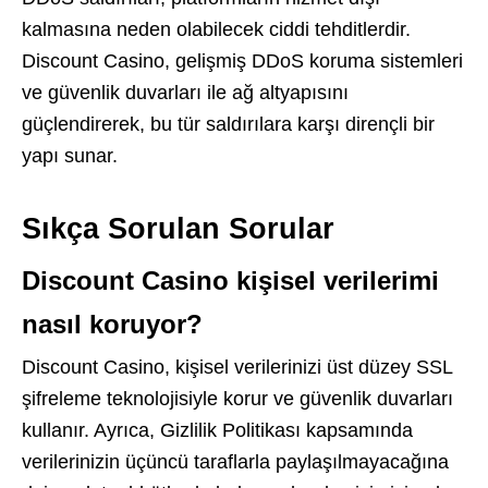
kalmasına neden olabilecek ciddi tehditlerdir.
Discount Casino, gelişmiş DDoS koruma sistemleri
ve güvenlik duvarları ile ağ altyapısını
güçlendirerek, bu tür saldırılara karşı dirençli bir
yapı sunar.
Sıkça Sorulan Sorular
Discount Casino kişisel verilerimi
nasıl koruyor?
Discount Casino, kişisel verilerinizi üst düzey SSL
şifreleme teknolojisiyle korur ve güvenlik duvarları
kullanır. Ayrıca, Gizlilik Politikası kapsamında
verilerinizin üçüncü taraflarla paylaşılmayacağına