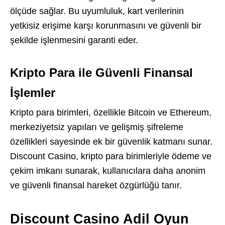
ölçüde sağlar. Bu uyumluluk, kart verilerinin
yetkisiz erişime karşı korunmasını ve güvenli bir
şekilde işlenmesini garanti eder.
Kripto Para ile Güvenli Finansal
İşlemler
Kripto para birimleri, özellikle Bitcoin ve Ethereum,
merkeziyetsiz yapıları ve gelişmiş şifreleme
özellikleri sayesinde ek bir güvenlik katmanı sunar.
Discount Casino, kripto para birimleriyle ödeme ve
çekim imkanı sunarak, kullanıcılara daha anonim
ve güvenli finansal hareket özgürlüğü tanır.
Discount Casino Adil Oyun