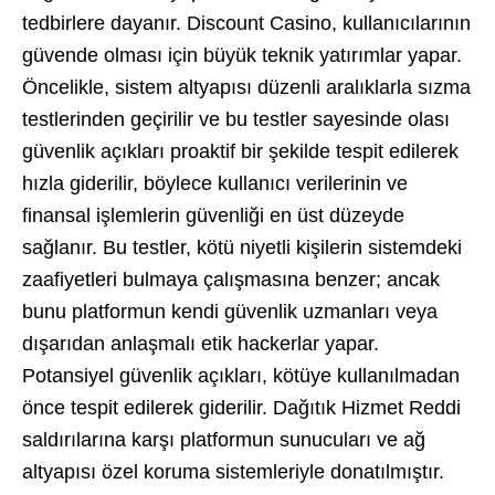
tedbirlere dayanır. Discount Casino, kullanıcılarının
güvende olması için büyük teknik yatırımlar yapar.
Öncelikle, sistem altyapısı düzenli aralıklarla sızma
testlerinden geçirilir ve bu testler sayesinde olası
güvenlik açıkları proaktif bir şekilde tespit edilerek
hızla giderilir, böylece kullanıcı verilerinin ve
finansal işlemlerin güvenliği en üst düzeyde
sağlanır. Bu testler, kötü niyetli kişilerin sistemdeki
zaafiyetleri bulmaya çalışmasına benzer; ancak
bunu platformun kendi güvenlik uzmanları veya
dışarıdan anlaşmalı etik hackerlar yapar.
Potansiyel güvenlik açıkları, kötüye kullanılmadan
önce tespit edilerek giderilir. Dağıtık Hizmet Reddi
saldırılarına karşı platformun sunucuları ve ağ
altyapısı özel koruma sistemleriyle donatılmıştır.