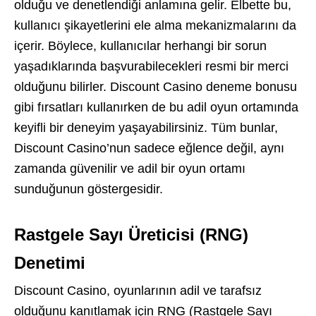
olduğu ve denetlendiği anlamına gelir. Elbette bu,
kullanıcı şikayetlerini ele alma mekanizmalarını da
içerir. Böylece, kullanıcılar herhangi bir sorun
yaşadıklarında başvurabilecekleri resmi bir merci
olduğunu bilirler. Discount Casino deneme bonusu
gibi fırsatları kullanırken de bu adil oyun ortamında
keyifli bir deneyim yaşayabilirsiniz. Tüm bunlar,
Discount Casino’nun sadece eğlence değil, aynı
zamanda güvenilir ve adil bir oyun ortamı
sunduğunun göstergesidir.
Rastgele Sayı Üreticisi (RNG)
Denetimi
Discount Casino, oyunlarının adil ve tarafsız
olduğunu kanıtlamak için RNG (Rastgele Sayı