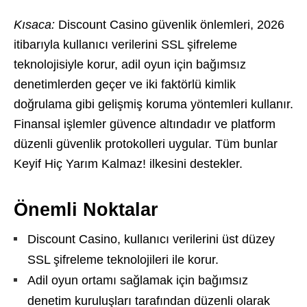
Kısaca:
Discount Casino güvenlik önlemleri, 2026
itibarıyla kullanıcı verilerini SSL şifreleme
teknolojisiyle korur, adil oyun için bağımsız
denetimlerden geçer ve iki faktörlü kimlik
doğrulama gibi gelişmiş koruma yöntemleri kullanır.
Finansal işlemler güvence altındadır ve platform
düzenli güvenlik protokolleri uygular. Tüm bunlar
Keyif Hiç Yarım Kalmaz! ilkesini destekler.
Önemli Noktalar
Discount Casino, kullanıcı verilerini üst düzey
SSL şifreleme teknolojileri ile korur.
Adil oyun ortamı sağlamak için bağımsız
denetim kuruluşları tarafından düzenli olarak