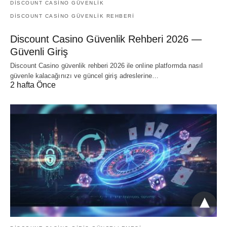
DISCOUNT CASINO GÜVENLIK
DISCOUNT CASINO GÜVENLIK REHBERI
Discount Casino Güvenlik Rehberi 2026 —
Güvenli Giriş
Discount Casino güvenlik rehberi 2026 ile online platformda nasıl
güvenle kalacağınızı ve güncel giriş adreslerine…
2 hafta Önce