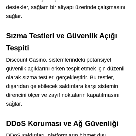
destekler, sağlam bir altyapı üzerinde çalışmasını
sağlar.
Sızma Testleri ve Güvenlik Açığı
Tespiti
Discount Casino, sistemlerindeki potansiyel
güvenlik açıklarını erken tespit etmek için düzenli
olarak sızma testleri gerçekleştirir. Bu testler,
dışarıdan gelebilecek saldırılara karşı sistemin
direncini ölçer ve zayıf noktaların kapatılmasını
sağlar.
DDoS Koruması ve Ağ Güvenliği
DDoS saldırıları, platformların hizmet dışı